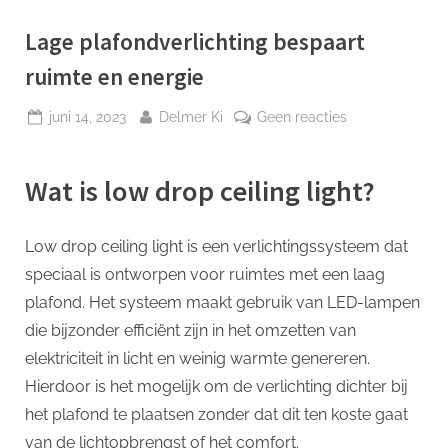
p
Lage plafondverlichting bespaart
ruimte en energie
Geplaatst
Door
op
juni 14, 2023
Delmer Ki
Geen reacties
op
Lage
plafondverlicht
Wat is low drop ceiling light?
bespaart
ruimte
en
Low drop ceiling light is een verlichtingssysteem dat
energie
speciaal is ontworpen voor ruimtes met een laag
plafond. Het systeem maakt gebruik van LED-lampen
die bijzonder efficiënt zijn in het omzetten van
elektriciteit in licht en weinig warmte genereren.
Hierdoor is het mogelijk om de verlichting dichter bij
het plafond te plaatsen zonder dat dit ten koste gaat
van de lichtopbrengst of het comfort.