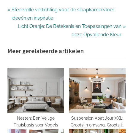
Bericht
P
Sfeervolle verlichting voor de slaapkamervloer:
r
ideeën en inspiratie
navigatie
e
N
Licht Oranje: De Betekenis en Toepassingen van
v
e
deze Opvallende Kleur
i
x
Meer gerelateerde artikelen
o
t
u
P
s
o
P
s
o
t
s
:
t
:
Nesten: Een Veilige
Suspension Abat Jour XXL:
Thuisbasis voor Vogels
Groots in omvang, Groots in
stijl