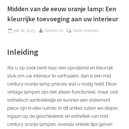
p
Midden van de eeuw oranje lamp: Een
kleurrijke toevoeging aan uw interieur
Geplaatst
Door
op
juli 18, 2023
Delmer Ki
Geen reacties
op
Midden
van
Inleiding
de
eeuw
oranje
Als u op zoek bent naar een opvallend en kleurrijk
lamp:
stuk om uw interieur te verfraaien, dan is een mid
Een
kleurrijke
century oranje lamp precies wat u nodig hebt. Deze
toevoeging
vintage lampen zijn niet alleen functioneel, maar ook
aan
esthetisch aantrekkelijk en kunnen een statement
uw
piece zijn in elke ruimte. In dit artikel zullen we dieper
interieur
ingaan op de geschiedenis en esthetiek van mid
century oranje lampen, evenals enkele tips geven