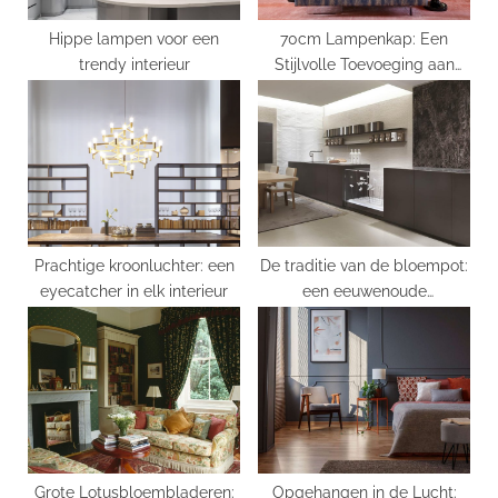
t
:
Hippe lampen voor een
70cm Lampenkap: Een
trendy interieur
Stijlvolle Toevoeging aan
Jouw Interieur
Prachtige kroonluchter: een
De traditie van de bloempot:
eyecatcher in elk interieur
een eeuwenoude
Nederlandse gewoonte
Grote Lotusbloembladeren:
Opgehangen in de Lucht: