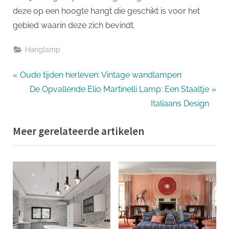
deze op een hoogte hangt die geschikt is voor het
gebied waarin deze zich bevindt.
Hanglamp
Bericht
P
Oude tijden herleven: Vintage wandlampen
r
N
De Opvallende Elio Martinelli Lamp: Een Staaltje
navigatie
e
e
Italiaans Design
v
x
Meer gerelateerde artikelen
i
t
o
P
u
o
s
s
P
t
o
:
s