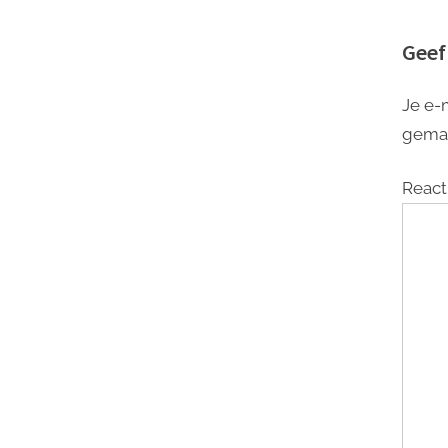
Geef
Je e-
gema
React