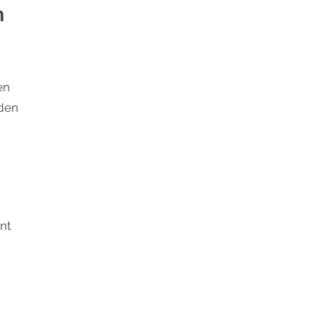
n
en
rden
ent