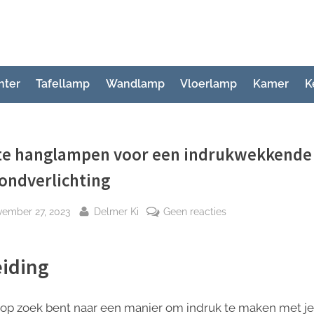
hter
Tafellamp
Wandlamp
Vloerlamp
Kamer
K
te hanglampen voor een indrukwekkende
ondverlichting
plaatst
Door
op
vember 27, 2023
Delmer Ki
Geen reacties
Grote
hanglampen
eiding
voor
een
indrukwekkende
e op zoek bent naar een manier om indruk te maken met je