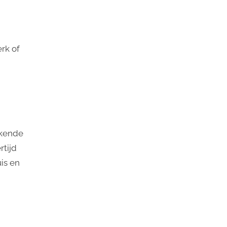
erk of
ekende
rtijd
uis en