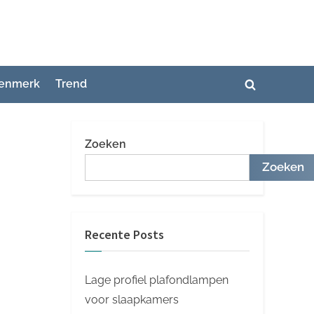
enmerk
Trend
Toggle
zoekformuli
Zoeken
Zoeken
Recente Posts
Lage profiel plafondlampen
voor slaapkamers