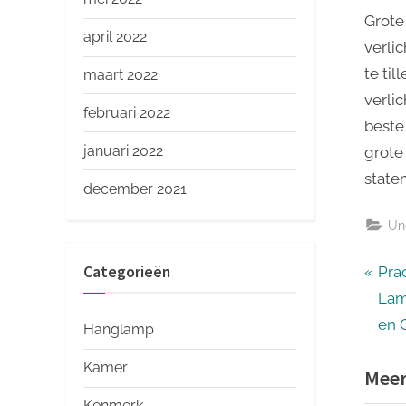
Grote
april 2022
verli
te til
maart 2022
verli
februari 2022
beste
januari 2022
grote
state
december 2021
Un
Ber
Categorieën
P
Pra
r
Lam
nav
e
en 
Hanglamp
v
Kamer
Meer
i
o
Kenmerk