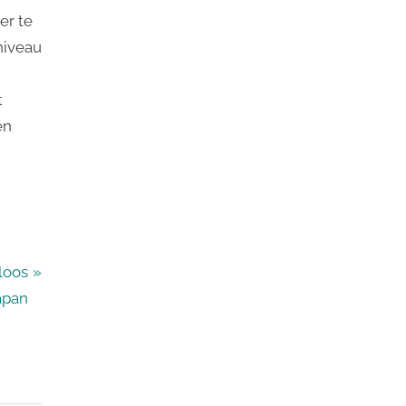
er te
niveau
t
en
loos
apan