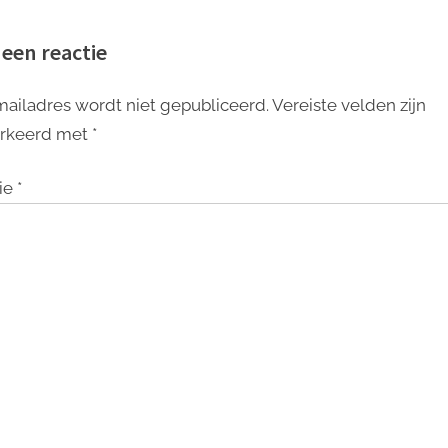
jouw interieur
een Eigentijds Interieur
Sfeervolle Verlic
 een reactie
mailadres wordt niet gepubliceerd.
Vereiste velden zijn
rkeerd met
*
ie
*