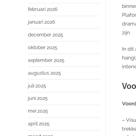
o
binne
p
februari 2026
Plafo
januari 2026
dramat
zijn.
december 2025
oktober 2025
In di
hangl
september 2025
inter
augustus 2025
Voo
juli 2025
juni 2025
Voord
mei 2025
– Vis
april 2025
trekk