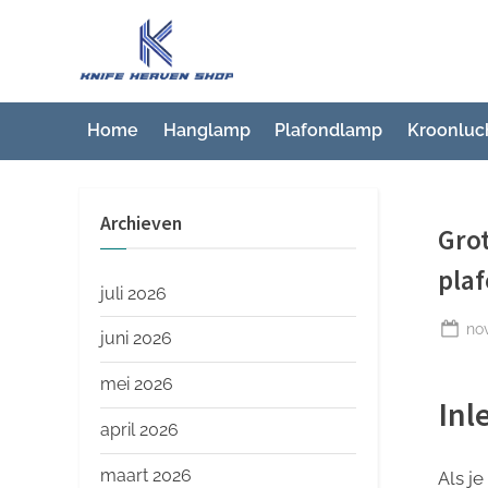
Ga
naar
K
Beste
de
artikelwebsite
n
inhoud
i
Home
Hanglamp
Plafondlamp
Kroonluc
f
e
Archieven
H
Gro
e
plaf
a
juli 2026
v
Ge
no
juni 2026
op
e
mei 2026
n
Inl
S
april 2026
h
maart 2026
Als j