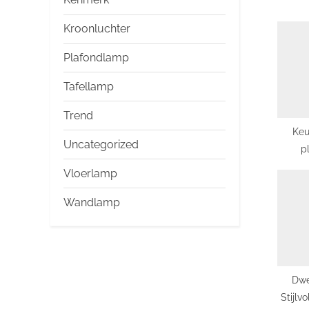
u
Kroonluchter
s
P
Plafondlamp
o
Tafellamp
s
Trend
t
Keu
:
Uncategorized
p
Vloerlamp
Wandlamp
Dwe
Stijlv