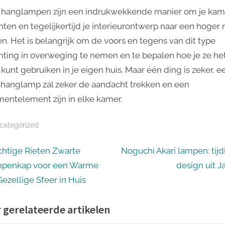
 hanglampen zijn een indrukwekkende manier om je kam
chten en tegelijkertijd je interieurontwerp naar een hoger 
len. Het is belangrijk om de voors en tegens van dit type
chting in overweging te nemen en te bepalen hoe je ze he
 kunt gebruiken in je eigen huis. Maar één ding is zeker, e
 hanglamp zal zeker de aandacht trekken en een
mentelement zijn in elke kamer.
categorized
icht
N
chtige Rieten Zwarte
Noguchi Akari lampen: tijd
e
penkap voor een Warme
design uit J
igatie
x
Gezellige Sfeer in Huis
t
 gerelateerde artikelen
P
o