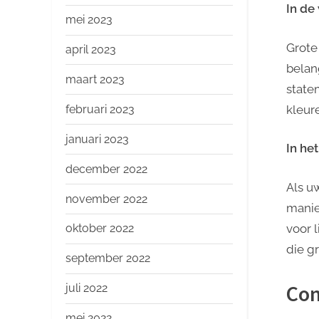
In d
mei 2023
Grote
april 2023
belang
maart 2023
state
februari 2023
kleur
januari 2023
In he
december 2022
Als u
november 2022
manie
voor l
oktober 2022
die g
september 2022
Con
juli 2022
mei 2022