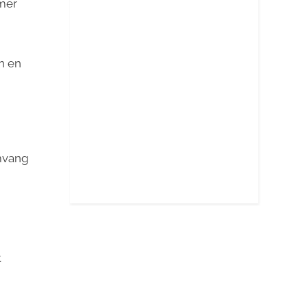
amer
n en
mvang
t