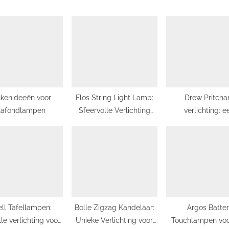
s
t
:
kenideeën voor
Flos String Light Lamp:
Drew Pritcha
lafondlampen
Sfeervolle Verlichting
verlichting: e
voor Elke Gelegenheid
fascinerende com
van antieke en m
elementen
ll Tafellampen:
Bolle Zigzag Kandelaar:
Argos Batteri
olle verlichting voor
Unieke Verlichting voor
Touchlampen voo